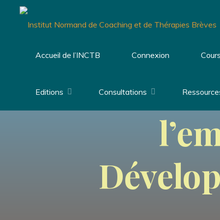
Aller
au
contenu
Accueil de l’INCTB
Connexion
Cours
Cours en
Editions
Consultations
Ressource
l’em
Dévelop