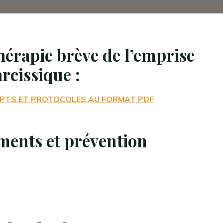
hérapie brève de l’emprise
J B
rcissique :
RIPTS ET PROTOCOLES AU FORMAT PDF
ents et prévention