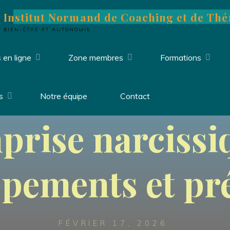
Institut Normand de Coaching et de Thé
BIEN-ÊTRE ET AUTONOMIE...
 en ligne
Zone membres
Formations
Uncategorized
 ligne Thérapie
s
Notre équipe
Contact
prise narcissi
pements et pr
FÉVRIER 17, 2026