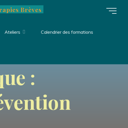
rapies Brèves
Ateliers
Calendrier des formations
 brève de
que :
évention