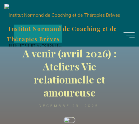
Aller
au
contenu
Institut Normand de Coaching et de
Thérapies Brèves
Ateliers
Formations
BIEN-ÊTRE ET AUTONOMIE...
A venir (avril 2026) :
Ateliers Vie
relationnelle et
amoureuse
DÉCEMBRE 29, 2025
J B