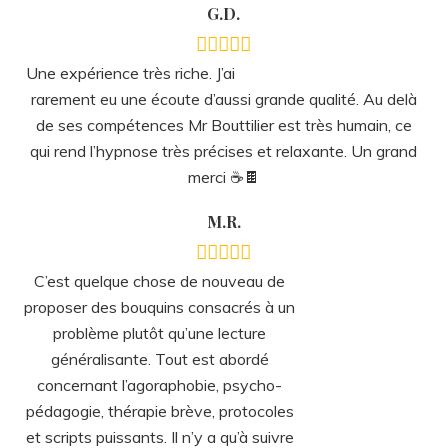
merci ☕🍫
M.R.
C’est quelque chose de nouveau de
proposer des bouquins consacrés à un problème plutôt
qu’une lecture généralisante. Tout est abordé
concernant l’agoraphobie, psycho-pédagogie, thérapie
brève, protocoles et scripts puissants. Il n’y a qu’à suivre
le mode d’emploi. Impatiente de découvrir les nouveaux
volumes, merci et bravo à l’auteur.
G.A.
Outil INDISPENSABLE. Très détaillé et très bien expliqué.
Parfait donc.
Mathieu