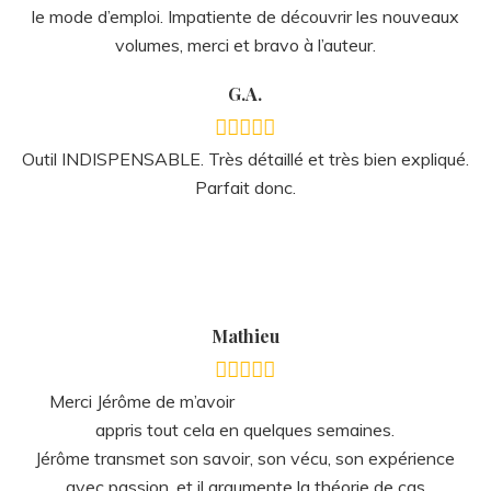
Merci Jérôme de m’avoir
appris tout cela en quelques semaines.
Jérôme transmet son savoir, son vécu, son expérience
avec passion, et il argumente la théorie de cas
pratiques.
Cette formation est un tremplin personnel inestimable,
une ouverture vers du renouveau. Ça chamboule, ça
questionne, mais tout est juste et ça fait un bien fou. Je
comprends mieux l’avant après 😁.
Merci pour tout, et à très vite pour un complément de
formation 😁
Virginie
J
‘ai rencontré Jérôme
boutillier, formateur à l’INCTB pour la première fois il y a