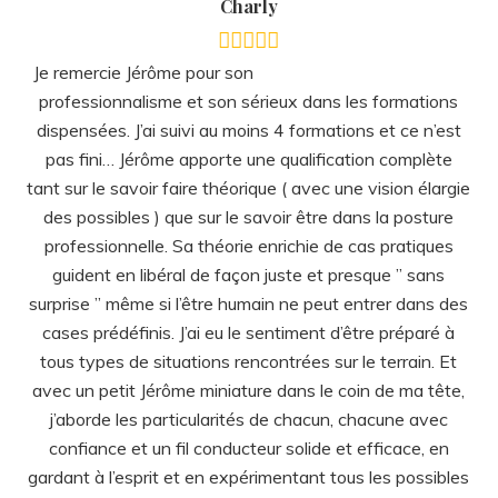
tant sur le savoir faire théorique ( avec une vision élargie
des possibles ) que sur le savoir être dans la posture
professionnelle. Sa théorie enrichie de cas pratiques
guident en libéral de façon juste et presque ” sans
surprise ” même si l’être humain ne peut entrer dans des
cases prédéfinis. J’ai eu le sentiment d’être préparé à
tous types de situations rencontrées sur le terrain. Et
avec un petit Jérôme miniature dans le coin de ma tête,
j’aborde les particularités de chacun, chacune avec
confiance et un fil conducteur solide et efficace, en
gardant à l’esprit et en expérimentant tous les possibles
de ma propre créativité !
Merci pour ton écoute et tes conseils aussi lors des
entretiens en dehors de la formation ( mais en même
temps qui en font partie intégrante )… qui sont des
temps de partages, d’écoute et d’ajustement qui
apportent un nouvel élan autant que de besoin et
consolident une assise professionnelle.