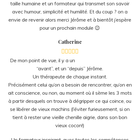
à partir desquels on trouve à dégripper ce qui coince, ou
se libérer de vieux machins (l’éviter furieusement, si on
tient à rester une vieille chenille aigrie, dans son bon
vieux cocon!)
Un formateur inspirant, avec toutes les compétences
que cela suppose, pour l’être sur chaque expiration, et
sans en avoir l’air!
Une des rares personnes à avoir acquis ma confiance
par son intégrité, son authenticité, sa générosité, et la
rigueur qu’il dévoue entièrement à transmettre ces
valeurs essentielles, par l’exemple.
Un modèle d’humilité, de simplicité et de congruence.
Tout chez lui semble dire: “rien ne compte plus que
l’humain! “.
Aller bien c’est avoir du choix, d’autres possibilités, et
Jérôme sait transmettre cette liberté.