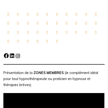
pour tout hypnothérapeute ou praticien en hypnose et
thérapies brèves).
Présentation du cours en ligne
Thérapie brève de l'emprise
narcissique
(cours en vidéo, manuel complet en pdf de 50
pages et "zone commentaires" pour accompagner et
répondre aux questions éventuelles).