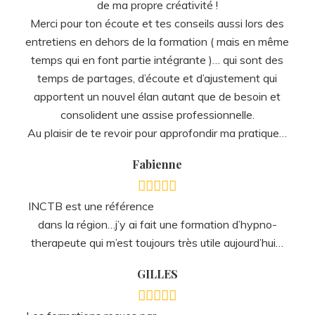
Au plaisir de te revoir pour approfondir ma pratique…
Fabienne
INCTB est une référence
dans la région…j’y ai fait une formation d’hypno-
therapeute qui m’est toujours très utile aujourd’hui…
GILLES
Les formations reçues par
Jérôme sont d’une grande qualité, je suis bien préparée
pour répondre aux problématiques de mes clients et les
résultats positifs sont la preuve de cette qualité !
Jérôme sait amener son enseignement avec passion et
simplicité, ce qui aiguise l’intérêt et l’envie de revenir
apprendre, expérimenter et s’enrichir encore ! Chaque