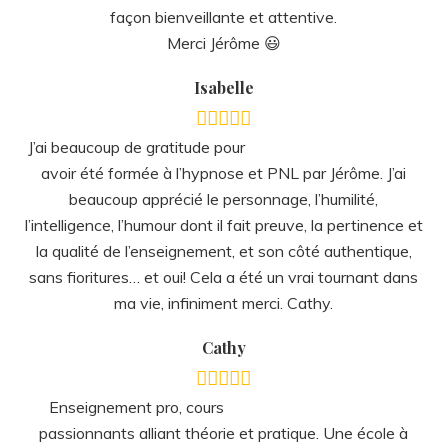
Cathy
Enseignement pro, cours
passionnants alliant théorie et pratique. Une école à
taille humaine et un formateur qui transmet son savoir
avec humour, simplicité et humilité. Et du coup ? on a
envie de revenir alors merci Jérôme et à bientôt j’espère
pour un prochain module 😉
Catherine
De mon point de vue, il y a un
“avant”, et un “depuis” Jérôme.
Un thérapeute de chaque instant.
Précisément celui qu’on a besoin de rencontrer, qu’on en
ait conscience, ou non, au moment où il sème les 3 mots