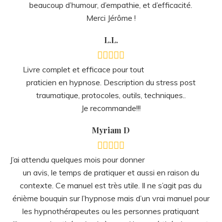
J’ai attendu quelques mois pour donner
un avis, le temps de pratiquer et aussi en raison du
contexte. Ce manuel est très utile. Il ne s’agit pas du
énième bouquin sur l’hypnose mais d’un vrai manuel pour
les hypnothérapeutes ou les personnes pratiquant
l’hypnose, les thérapies brèves… L’exposé théorique est
clair, les différents axes de thérapie aussi. Un vrai mode
d’emploi de traitement du stress post-traumatique, qui
prend en compte le traumatisme lui-même mais aussi tous
les problèmes sous-jacents. J’applique tout ça en cabinet
depuis quelques mois et ça m’a donné envie d’acheter les
autres. Un vrai savoir-faire.
S.A.
Une formation de grande qualité qui
permet d’être parfaitement préparé à la pratique, un