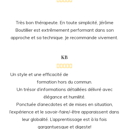
élégance et humilité.
Ponctuée d’anecdotes et de mises en situation,
l’expérience et le savoir-faire/-être apparaissent dans
leur globalité. L’apprentissage est à la fois
gargantuesque et digeste!
Le formateur enseigne ce qu’il fait et fait ce qu’il
enseigne.
JB
Je suis incroyablement
bluffée !!! 2ème séance avec Mr Boutillier, (sujet
différent de la première séance) et de nouveau ça
marche, je suis guérie ! Et celà en quelques minutes!!!
(Mr. Boutillier est un magicien en fait 😁😁😁)