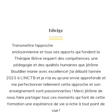
Transmettre l’approche
ericksonnienne et tous ses apports qui fondent la
Thérapie Brève requiert des compétences, une
pédagogie et des qualités humaines que Jérôme
Boutillier manie avec excellence! J’ai débuté l’année
2023 à L’INCTB et je n’ai eu qu’une envie approfondir et
me perfectionner tellement cette approche et son
enseignement sont passionnantes ! Merci Jérôme de
nous faire partager tous ces moments qui font de cette
formation une expérience de vie si riche à tout point de
vue !
Aurélie
C’est a mon sens une grande
chance de pouvoir profiter de cette qualité
d’enseignement de la thérapie brève. Jérôme mêle une