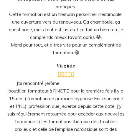
15 ans ( formation de praticien hypnose Ericksonienne
et PNL), profession que j’exerce depuis cette date. J’y
suis régulièrement retournée pour accéder aux nouvelles
formations ( les formations thérapie des troubles
anxieux et celle de l’emprise narcissique sont des
pépites 😉). J’y ai aussi parfois redoublé les anciennes (
gratuitement) , et parce que Jérôme nous permet
d’acquérir des compétences à un rythme individualisé.
En formation, vous pourrez bénéficier de Son” expertise
” de l’être humain , de sa volonté de transmission et de
toute son authenticité . ( N’en déplaise à certains 😀). Je
le remercie pour ma part du cadre protégé qu’il a su
créer à l’INCTB. Une “safe zone” parsemées de jolies
rencontres inctbiennes 😀 Jérôme merci ! Et à bientôt 😀
Marie