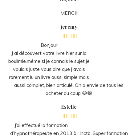
MERCI!!
jeremy
Bonjour
J ai découvert votre livre hier sur la boulimie.même si je
connais le sujet je voulais juste vous dire que j avais
rarement lu un livre aussi simple mais aussi complet, bien
articulé. On a envie de tous les acheter du coup 😆😁
Estelle
J’ai effectué la formation
d’hypnothérapeute en 2013 à l’Inctb. Super formation
super méthode. Il y a tout ce qu’il faut les supports, la
pratique, le travail sur soi et même l’humour qui permet