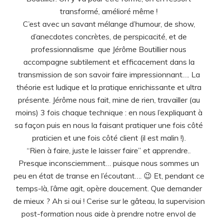
Presque inconsciemment… puisque nous sommes un
peu en état de transe en l’écoutant…. 😉 Et, pendant ce
temps-là, l’âme agit, opère doucement. Que demander
de mieux ? Ah si oui ! Cerise sur le gâteau, la supervision
post-formation nous aide à prendre notre envol de
façon bienveillante et attentive.
Merci Jérôme 😃
Isabelle
J’ai beaucoup de gratitude pour
avoir été formée à l’hypnose et PNL par Jérôme. J’ai
beaucoup apprécié le personnage, l’humilité,
l’intelligence, l’humour dont il fait preuve, la pertinence et
la qualité de l’enseignement, et son côté authentique,
sans fioritures… et oui! Cela a été un vrai tournant dans
ma vie, infiniment merci. Cathy.