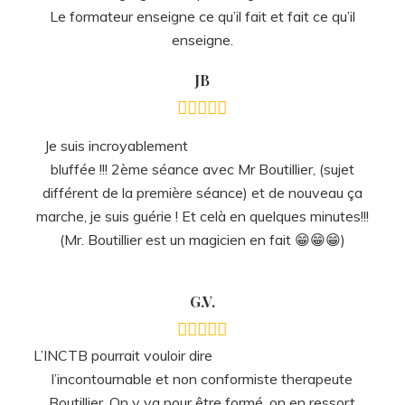
G.V.
L’INCTB pourrait vouloir dire
l’incontournable et non conformiste therapeute
Boutillier. On y va pour être formé, on en ressort
transformé, amélioré même !
C’est avec un savant mélange d’humour, de show,
d’anecdotes concrètes, de perspicacité, et de
professionnalisme que Jérôme Boutillier nous
accompagne subtilement et efficacement dans la
transmission de son savoir faire impressionnant…. La
théorie est ludique et la pratique enrichissante et ultra
présente. Jérôme nous fait, mine de rien, travailler (au
moins) 3 fois chaque technique : en nous l’expliquant à
sa façon puis en nous la faisant pratiquer une fois côté
praticien et une fois côté client (il est malin !).
“Rien à faire, juste le laisser faire” et apprendre..