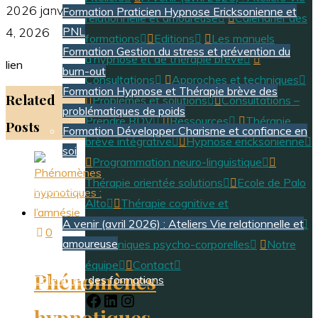
2026
janvier
Formation Praticien Hypnose Ericksonienne et
relationnelle et amoureuse
Calendrier des
PNL
4, 2026
formations
Editions
Les manuels
Formation Gestion du stress et prévention du
d’hypnose et de thérapie brève
lien
burn-out
Consultations
Approches et techniques
Formation Hypnose et Thérapie brève des
Related
Problèmes et solutions
Consultations –
problématiques de poids
Prendre RDV
Ressources
Thérapie
Posts
Formation Développer Charisme et confiance en
brève intégrative
Hypnose ericksonienne
soi
Programmation neuro-linguistique
Thérapie orientée solutions
Ecole de Palo
Ateliers
Alto
Thérapie cognitive et
A venir (avril 2026) : Ateliers Vie relationnelle et
comportementale
Thérapie provocatrice
0
amoureuse
Techniques psycho-corporelles
Notre
équipe
Contact
Phénomènes
Calendrier des formations
Facebook
LinkedIn
Instagram
hypnotiques