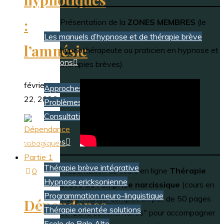
Editions
:
Présentation de la
ZONES MEMBRES
(le
complément idéal pour tout
Les manuels d’hypnose et de thérapie brève
l’amnésie
hypnothérapeute ou praticien en hypnose et
Consultations
thérapies brèves).
février
Approches et techniques
22, 2026
Problèmes et solutions
Consultations – Prendre RDV
Ressources
Thérapie brève intégrative
Présentation du cours en ligne
Thérapie
0
Hypnose ericksonienne
brève de l'emprise narcissique
(cours en
Programmation neuro-linguistique
vidéo, manuel complet en pdf de 50 pages
Dépendance
Thérapie orientée solutions
et "zone commentaires" pour accompagner
Ecole de Palo Alto