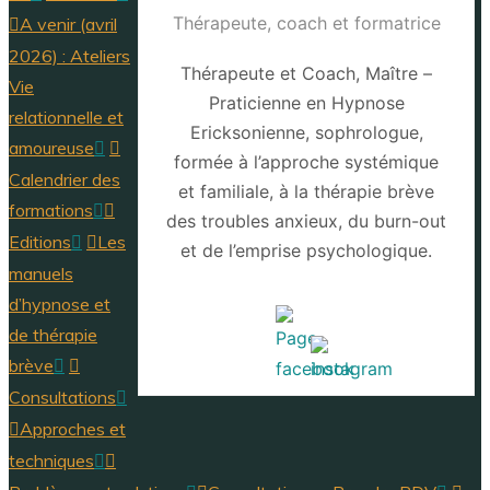
Thérapeute, coach et formatrice
A venir (avril
2026) : Ateliers
Thérapeute et Coach, Maître –
Vie
Praticienne en Hypnose
relationnelle et
Ericksonienne, sophrologue,
amoureuse
formée à l’approche systémique
Calendrier des
et familiale, à la thérapie brève
formations
des troubles anxieux, du burn-out
Editions
Les
et de l’emprise psychologique.
manuels
d’hypnose et
de thérapie
brève
Consultations
Approches et
techniques