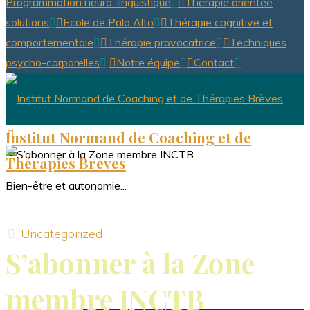
Programmation neuro-linguistique
Thérapie orientée
solutions
Ecole de Palo Alto
Thérapie cognitive et
comportementale
Thérapie provocatrice
Techniques
psycho-corporelles
Notre équipe
Contact
Institut Normand de Coaching et de
Thérapies Brèves
Bien-être et autonomie...
Accueil de l’INCTB
Uncategorized
S’abonner à la Zone
Connexion
membre INCTB