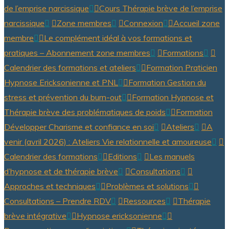
de l’emprise narcissique
Cours Thérapie brève de l’emprise
narcissique
Zone membres
Connexion
Accueil zone
membre
Le complément idéal à vos formations et
pratiques – Abonnement zone membres
Formations
Calendrier des formations et ateliers
Formation Praticien
Hypnose Ericksonienne et PNL
Formation Gestion du
stress et prévention du burn-out
Formation Hypnose et
Thérapie brève des problématiques de poids
Formation
Développer Charisme et confiance en soi
Ateliers
A
venir (avril 2026) : Ateliers Vie relationnelle et amoureuse
Calendrier des formations
Editions
Les manuels
d’hypnose et de thérapie brève
Consultations
Approches et techniques
Problèmes et solutions
Consultations – Prendre RDV
Ressources
Thérapie
brève intégrative
Hypnose ericksonienne