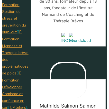
de 30 ans, formateur depuis 18
Formation
ans, fondateur de L'Institut
Gestion du
Normand de Coaching et de
stress et
Thérapie Brèves
prévention du
burn-out
Formation
Hypnose et
Thérapie brève
des
problématiques
de poids
Formation
Développer
Charisme et
confiance en
Mathilde Salmon
Salmon
soi
Ateliers