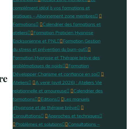
complément idéal à vos formations et
pratiques – Abonnement zone membres
Formations
Calendrier des formations et
ateliers
Formation Praticien Hypnose
Ericksonienne et PNL
Formation Gestion
du stress et prévention du burn-out
Formation Hypnose et Thérapie brève des
problématiques de poids
Formation
Développer Charisme et confiance en soi
re
Ateliers
A venir (avril 2026) : Ateliers Vie
relationnelle et amoureuse
Calendrier des
formations
Editions
Les manuels
d’hypnose et de thérapie brève
Consultations
Approches et techniques
Problèmes et solutions
Consultations –