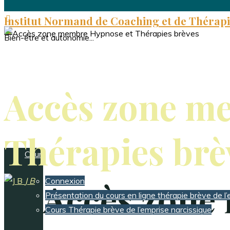
Institut Normand de Coaching et de Thérapi
Bien-être et autonomie...
Accueil de l’INCTB
Accès zone m
Connexion
Thérapies brè
Cours en ligne
Accès zone
J B
Connexion
Présentation du cours en ligne thérapie brève de l’
Cours Thérapie brève de l’emprise narcissique