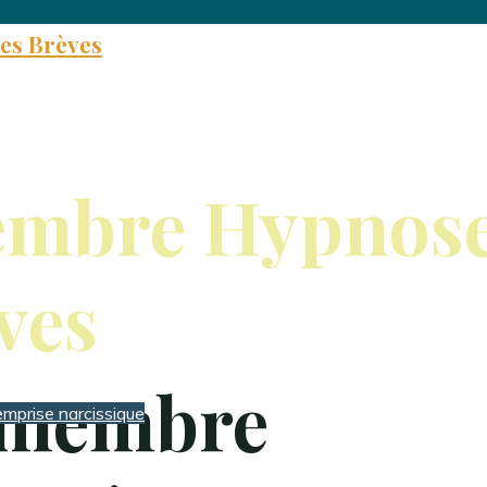
es Brèves
embre Hypnose
ves
 membre
emprise narcissique