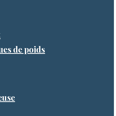
t
ues de poids
reuse