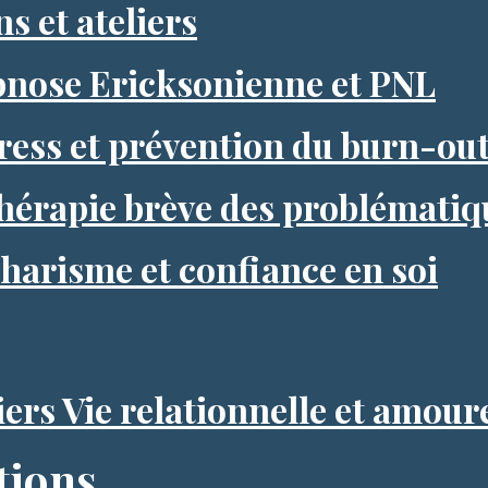
s et ateliers
pnose Ericksonienne et PNL
ress et prévention du burn-ou
érapie brève des problématiq
arisme et confiance en soi
eliers Vie relationnelle et amou
tions