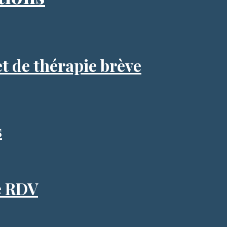
t de thérapie brève
s
e RDV