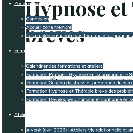
Hypnose et
Zone membres
Connexion
brèves
Accueil zone membre
Le complément idéal à vos formations et pratiq
Formations
Calendrier des formations et ateliers
J B
Formation Praticien Hypnose Ericksonienne et PN
Formation Gestion du stress et prévention du burn
Formation Hypnose et Thérapie brève des problém
Formation Développer Charisme et confiance en s
Ateliers
A venir (avril 2026) : Ateliers Vie relationnelle et