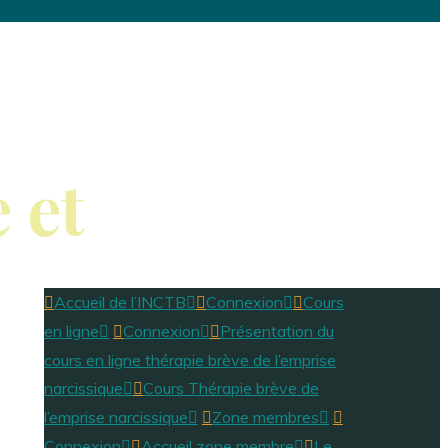
 et
Accueil de l’INCTB
Connexion
Cours
en ligne
Connexion
Présentation du
cours en ligne thérapie brève de l’emprise
narcissique
Cours Thérapie brève de
l’emprise narcissique
Zone membres
Connexion
Accueil zone membre
Le