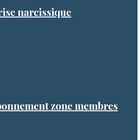
rise narcissique
 Abonnement zone membres