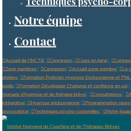
Techniques psycho-corp
Notre équipe
Contact
Accueil de l’INCTB
Connexion
Cours en ligne
Connex
Zone membres
Connexion
Accueil zone membre
Le 
ateliers
Formation Praticien Hypnose Ericksonienne et PNL
poids
Formation Développer Charisme et confiance en soi
manuels d’hypnose et de thérapie brève
Consultations
A
intégrative
Hypnose ericksonienne
Programmation neuro-
provocatrice
Techniques psycho-corporelles
Notre équip