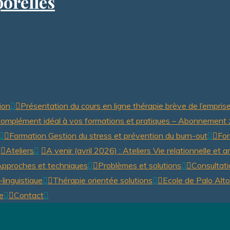
orelles
Your review
Submit Review
ion
Présentation du cours en ligne thérapie brève de l’empris
Thanks for your review!
complément idéal à vos formations et pratiques – Abonnemen
Formation Gestion du stress et prévention du burn-out
For
We are processing it and it will appear on the store soon.
Ateliers
A venir (avril 2026) : Ateliers Vie relationnelle et
pproches et techniques
Problèmes et solutions
Consultat
linguistique
Thérapie orientée solutions
Ecole de Palo Alto
e
Contact