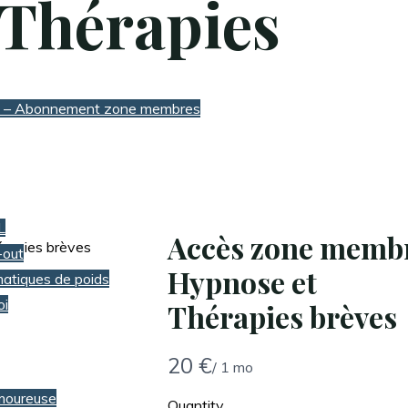
 Thérapies
ues – Abonnement zone membres
L
Accès zone memb
-out
Hypnose et
atiques de poids
oi
Thérapies brèves
N
20 €
/ 1 mo
o
 amoureuse
Quantity