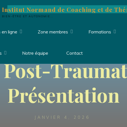
Institut Normand de Coaching et de Thé
BIEN-ÊTRE ET AUTONOMIE...
 en ligne
Zone membres
Formations
Uncategorized
s
Notre équipe
Contact
s Post-Traumat
Présentation
JANVIER 4, 2026