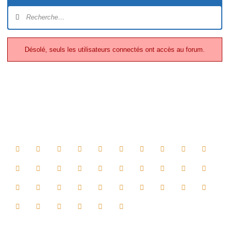
Navigation
du
forum
Désolé, seuls les utilisateurs connectés ont accès au forum.