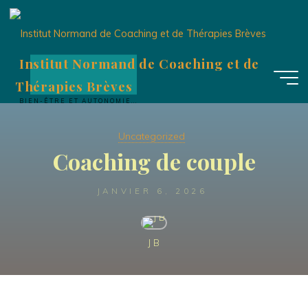
Aller
au
contenu
Institut Normand de Coaching et de
Thérapies Brèves
BIEN-ÊTRE ET AUTONOMIE...
Uncategorized
Coaching de couple
JANVIER 6, 2026
J B