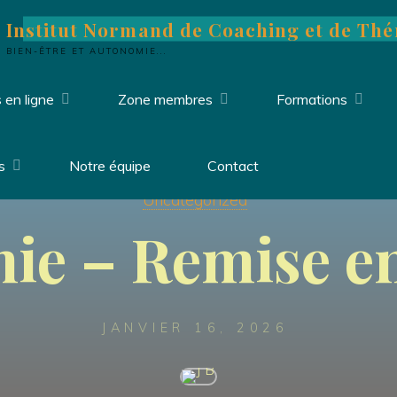
Institut Normand de Coaching et de Thé
BIEN-ÊTRE ET AUTONOMIE...
 en ligne
Zone membres
Formations
s
Notre équipe
Contact
Uncategorized
ie – Remise e
JANVIER 16, 2026